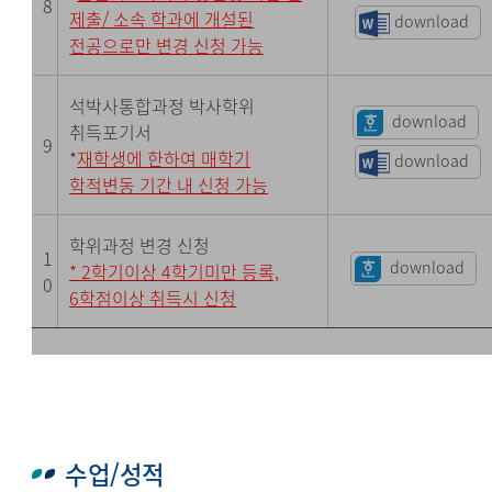
8
제출/ 소속 학과에 개설된
download
전공으로만 변경 신청 가능
석박사통합과정 박사학위
download
취득포기서
9
*
재학생에 한하여 매학기
download
학적변동 기간 내 신청 가능
학위과정 변경 신청
1
download
* 2학기이상 4학기미만 등록,
0
6학점이상 취득시 신청
수업/성적