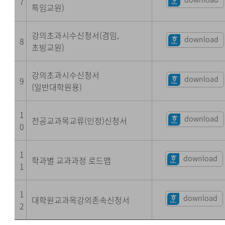
7
특임교원)
강의초과시수신청서(겸임,
download
8
초빙교원)
강의초과시수신청서
download
9
(일반대학원용)
1
download
전공교과목교류(인정)신청서
0
1
download
학과별 교과과정 로드맵
1
1
download
대학원교과목강의존속신청서
2