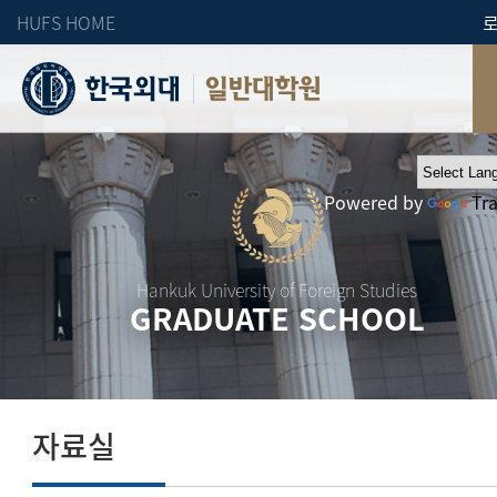
HUFS HOME
일반대학원
Powered by
Tr
Hankuk University of Foreign Studies
GRADUATE SCHOOL
자료실