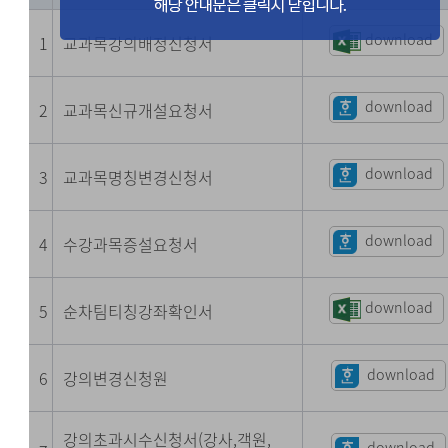
download
1
교과목강의배정신청서
download
2
교과목신규개설요청서
download
3
교과목명칭변경신청서
download
4
수강과목증설요청서
download
5
순차팀티칭강좌확인서
download
6
강의변경신청원
강의초과시수신청서(강사,객원,
download