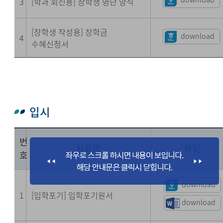
3
[학과 회신용] 장학생 명단 양식
[장학생 작성용] 장학금
download
4
수혜신청서
입시
번
자료명
화일
호
download
1
[입학포기] 입학포기원서
download