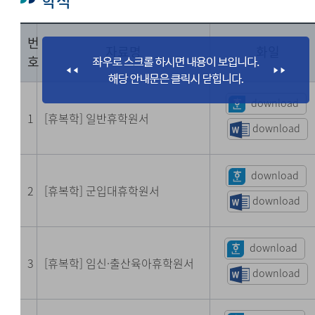
학적
번
자료명
화일
호
download
1
[휴복학] 일반휴학원서
download
download
2
[휴복학] 군입대휴학원서
download
download
3
[휴복학] 임신·출산육아휴학
원서
download