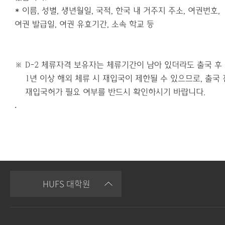
*
이름
,
성별
,
생년월일
,
국적
,
한국 내 거주지 주소
,
여권번호
,
여권 발급일
,
여권 유효기간
,
소속 학교 등
※ D-2 체류자격 보유자는 체류기간이 남아 있더라도 출국 후
1년 이상 해외 체류 시 재입국이 제한될 수 있으므로, 출국 
재입국허가 필요 여부를 반드시 확인하시기 바랍니다.
.
HUFS 대학원