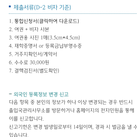
제출서류
(D-2
비자 기준
)
1.
통합신청서(클릭하여 다운로드)
2.
여권 +
비자 사본
3.
여권용 사진
1
매
(3.5cm*4.5cm
)
4.
재학증명서 or 등록금납부영수증
5.
거주지확인서/계약서
6.
수수료
30,000
원
7. 결핵검진서(별도확인)
외국인 등록정보 변경 신고
다음 항목 중 본인의 정보가 하나 이상 변경되는 경우 반드시
출입국관리사무소를 방문하거나 홈페이지의 전자민원을 통해
이를 신고합니다
.
신고기한은 변경 발생일로부터
14
일이며
,
경과 시 벌금을 낼 
있습니다
.