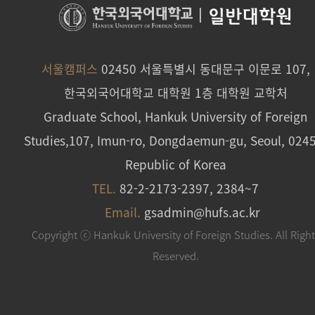
|
일반대학원
서울캠퍼스
02450 서울특별시 동대문구 이문로 107,
한국외국어대학교 대학원 1층 대학원 교학처
Graduate School, Hankuk University of Foreign
Studies,107, Imun-ro, Dongdaemun-gu, Seoul, 024
Republic of Korea
TEL.
82-2-2173-2397, 2384~7
Email.
gsadmin@hufs.ac.kr
Copyright ⓒ Hankuk University of Foreign Studies. All Righ
Reserved.