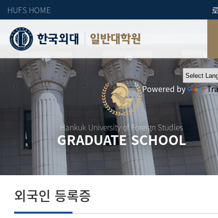
HUFS HOME
일반대학원
Powered by
Tr
Hankuk University of Foreign Studies
GRADUATE SCHOOL
외국인 등록증