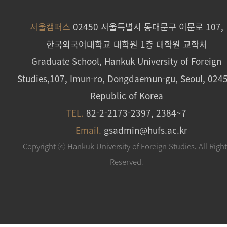
서울캠퍼스
02450 서울특별시 동대문구 이문로 107,
한국외국어대학교 대학원 1층 대학원 교학처
Graduate School, Hankuk University of Foreign
Studies,107, Imun-ro, Dongdaemun-gu, Seoul, 024
Republic of Korea
TEL.
82-2-2173-2397, 2384~7
Email.
gsadmin@hufs.ac.kr
Copyright ⓒ Hankuk University of Foreign Studies. All Righ
Reserved.