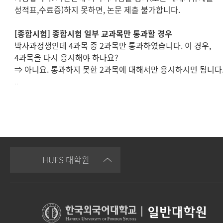
성적표,수료증)하지 못하면, 논문 제출 불가합니다.
[
종합시험
]
종합시험 일부 교과목만 통과할 경우
박사과정생인데
4
과목 중
2
과목만 통과하였습니다
.
이 경우
,
4
과목을 다시 응시해야 하나요
?
⇒
아니요
.
통과하지 못한
2
과목에 대해서만 응시하시면 됩니다
..
HUFS 대학원
|
일반대학원