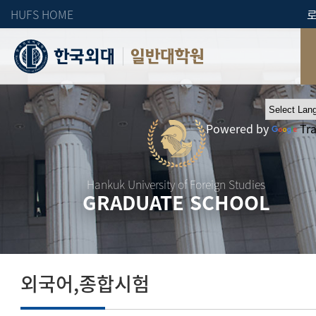
HUFS HOME
일반대학원
Powered by
Tr
Hankuk University of Foreign Studies
GRADUATE SCHOOL
외국어,종합시험