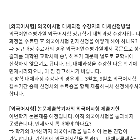
[
외국어시험
]
외국어시험 대체과정 수강자의 대체신청방법
외국어연수평가원 외국어시험 정규학기 대체과정 수강자입니
과정을 수료한 후 외국어시험 면제신청을 어떻게 해야 하나요
?
⇒
정규과정 수료자의 경우 외국어연수평가원에서 공문으로 성
결과를 대학원 교학처에 송부해주기 때문에 별도로 교학처에
신청하지 않으셔도 됩니다
.
단
,
대체과정을 수강한 다음 학기에
면제처리되오니
,
이 점 참고하시기 바랍니다
.
방학 대체과정 수강자의 경우에는
3
월초
, 9
월초 외국어시험
※
접수기간 중에 신청서와 수료증을 함께 제출하셔서 신청해주셔
합니다
.
[
외국어시험
]
논문제출학기자의 외국어시험 제출기한
이번학기 논문제출 예정입니다
.
아직 외국어시험을 통과하지
못했습니다
.
언제까지 통과해야 하나요
?
⇒
학기의
3/4
선까지 외국어시험을 통과해야 논문 진행이
가능합니다
. 기한안에 외국어시험을 통과(또는 대체서류제출-