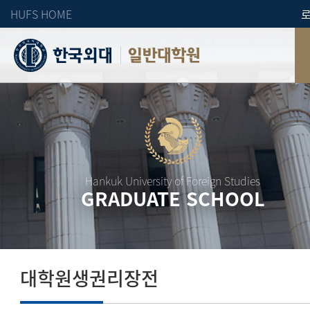
HUFS HOME
일반대학원
Hankuk University of Foreign Studies
GRADUATE SCHOOL
대학원생권리장전