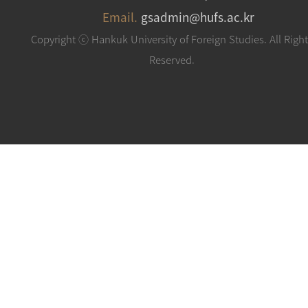
Email.
gsadmin@hufs.ac.kr
Copyright ⓒ Hankuk University of Foreign Studies. All Righ
Reserved.