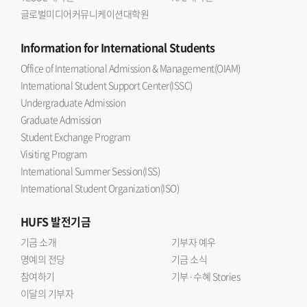
글로벌미디어커뮤니케이션대학원
Information
for International Students
Office of International Admission & Management(OIAM)
International Student Support Center(ISSC)
Undergraduate Admission
Graduate Admission
Student Exchange Program
Visiting Program
International Summer Session(ISS)
International Student Organization(ISO)
HUFS
발전기금
기금 소개
기부자 예우
명예의 전당
기금 소식
참여하기
기부·수혜 Stories
이달의 기부자