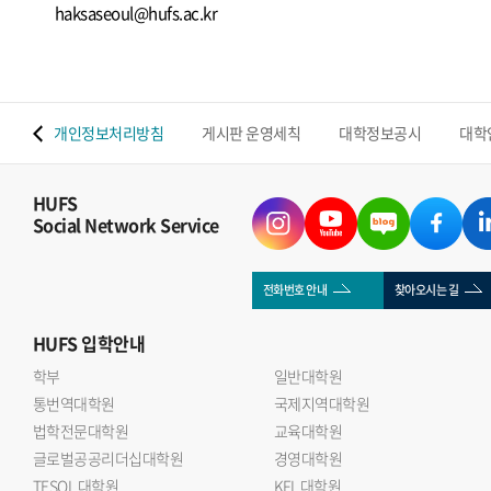
haksaseoul@hufs.ac.kr
 맵
개인정보처리방침
게시판 운영세칙
대학정보공시
대학
HUFS
Social Network Service
전화번호 안내
찾아오시는 길
HUFS
입학안내
학부
일반대학원
통번역대학원
국제지역대학원
법학전문대학원
교육대학원
글로벌공공리더십대학원
경영대학원
TESOL 대학원
KFL 대학원