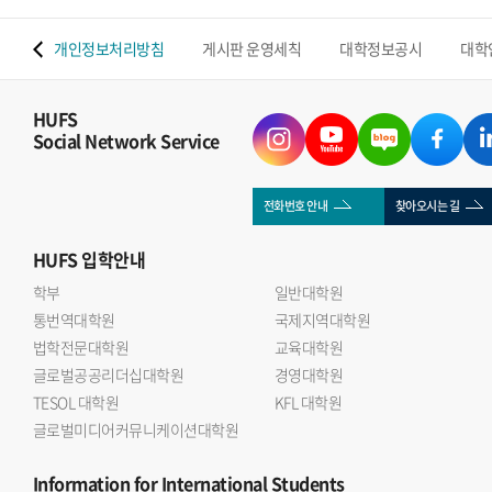
 맵
개인정보처리방침
게시판 운영세칙
대학정보공시
대학
HUFS
Social Network Service
전화번호 안내
찾아오시는 길
HUFS
입학안내
학부
일반대학원
통번역대학원
국제지역대학원
법학전문대학원
교육대학원
글로벌공공리더십대학원
경영대학원
TESOL 대학원
KFL 대학원
글로벌미디어커뮤니케이션대학원
Information
for International Students