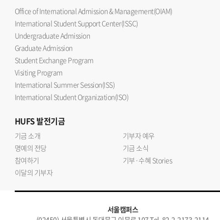
Office of International Admission & Management(OIAM)
International Student Support Center(ISSC)
Undergraduate Admission
Graduate Admission
Student Exchange Program
Visiting Program
International Summer Session(ISS)
International Student Organization(ISO)
HUFS
발전기금
기금 소개
기부자 예우
명예의 전당
기금 소식
참여하기
기부·수혜 Stories
이달의 기부자
서울캠퍼스
(02450) 서울특별시 동대문구 이문로 107 Tel. 82-2-2173-2114