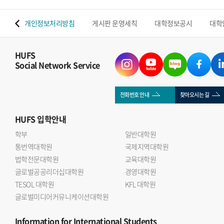
 맵
개인정보처리방침
게시판 운영세칙
대학정보공시
대학
HUFS
Social Network Service
전화번호 안내
찾아오시는 길
HUFS
입학안내
학부
일반대학원
통번역대학원
국제지역대학원
법학전문대학원
교육대학원
글로벌공공리더십대학원
경영대학원
TESOL 대학원
KFL 대학원
글로벌미디어커뮤니케이션대학원
Information
for International Students