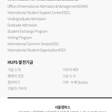
Office of International Admission & Management(OIAM)
International Student Support Center(ISSC)
Undergraduate Admission
Graduate Admission
Student Exchange Program
Visiting Program
International Summer Session(ISS)
International Student Organization(ISO)
HUFS
발전기금
기금 소개
기부자 예우
명예의 전당
기금 소식
참여하기
기부·수혜 Stories
이달의 기부자
서울캠퍼스