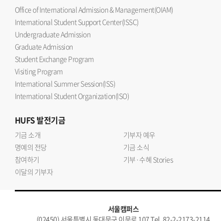
Office of International Admission & Management(OIAM)
International Student Support Center(ISSC)
Undergraduate Admission
Graduate Admission
Student Exchange Program
Visiting Program
International Summer Session(ISS)
International Student Organization(ISO)
HUFS
발전기금
기금 소개
기부자 예우
명예의 전당
기금 소식
참여하기
기부·수혜 Stories
이달의 기부자
서울캠퍼스
(02450) 서울특별시 동대문구 이문로 107 Tel. 82-2-2173-2114