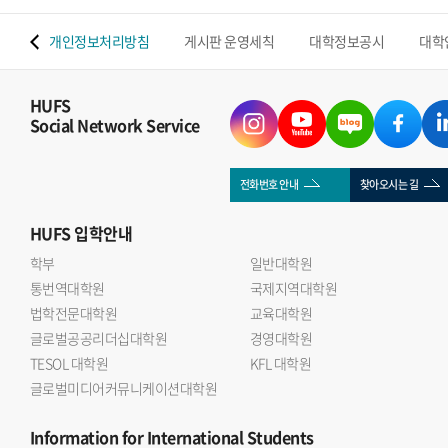
 맵
개인정보처리방침
게시판 운영세칙
대학정보공시
대학
HUFS
Social Network Service
전화번호 안내
찾아오시는 길
HUFS
입학안내
학부
일반대학원
통번역대학원
국제지역대학원
법학전문대학원
교육대학원
글로벌공공리더십대학원
경영대학원
TESOL 대학원
KFL 대학원
글로벌미디어커뮤니케이션대학원
Information
for International Students