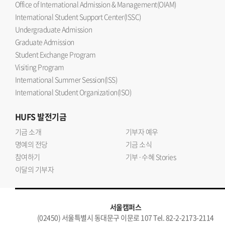
Office of International Admission & Management(OIAM)
International Student Support Center(ISSC)
Undergraduate Admission
Graduate Admission
Student Exchange Program
Visiting Program
International Summer Session(ISS)
International Student Organization(ISO)
HUFS
발전기금
기금 소개
기부자 예우
명예의 전당
기금 소식
참여하기
기부·수혜 Stories
이달의 기부자
서울캠퍼스
(02450) 서울특별시 동대문구 이문로 107 Tel. 82-2-2173-2114