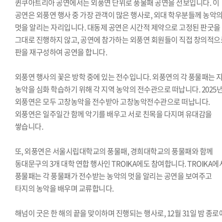
퀸쿠아트리아 공연에서는 외풍연 단위로 풍물패 공연을 선보입니다. 이
공연은 외풍연 행사 중 가장 관객이 많은 행사로, 외대 학우분들께 농악
멋을 알리는 자리입니다. 대동제 공연은 시간적 제약으로 고정된 판굿을
그대로 진행하지 않고, 공연에 참가하는 외풍연 회원들이 직접 창의적으
판을 재구성하여 공연을 합니다.
외풍연 행사의 꽃은 방학 중에 있는 전수입니다. 외풍연의 각 풍물패는 
농악을 심화 학습하기 위해 각 지역 농악의 전수관으로 떠납니다. 2025
외풍연은 모두 고창농악을 전수받아 고창농악전수관으로 떠납니다.
외풍연은 일주일간 함께 악기를 배우고 서로 친목을 다지며 유대감을
쌓습니다.
또, 외풍연은 서울시립대학교의 풍물패, 경희대학교의 풍물패와 함께
동대문구의 3개 대학 연합 행사인 TROIKA에도 참여합니다. TROIKA에
풍물패는 각 풍물패가 전수받는 농악의 멋을 알리는 공연을 보여주고
타지의 농악을 배우며 교류합니다.
해넘이 굿은 한 해의 끝을 맞이하며 진행되는 행사로, 12월 31일 밤 종