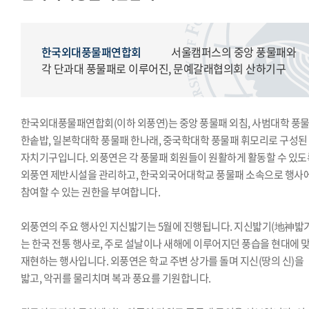
모의국제연합
국제학생회
생활도서관
한국외대풍물패연합회
서울캠퍼스의 중앙 풍물패와
학생복지위원회
각 단과대 풍물패로 이루어진, 문예갈래협의회 산하기구
영상사업단
한국외대풍물패연합회
한국외대풍물패연합회(이하 외풍연)는 중앙 풍물패 외침, 사범대학 풍
한국외대통역협회
한솥밥, 일본학대학 풍물패 한나래, 중국학대학 풍물패 휘모리로 구성된
한국외대119학군단
자치기구입니다. 외풍연은 각 풍물패 회원들이 원활하게 활동할 수 있도
외풍연 제반시설을 관리하고, 한국외국어대학교 풍물패 소속으로 행사
참여할 수 있는 권한을 부여합니다.
외풍연의 주요 행사인 지신밟기는 5월에 진행됩니다. 지신밟기(地神밟기
는 한국 전통 행사로, 주로 설날이나 새해에 이루어지던 풍습을 현대에 
재현하는 행사입니다. 외풍연은 학교 주변 상가를 돌며 지신(땅의 신)을
밟고, 악귀를 물리치며 복과 풍요를 기원합니다.