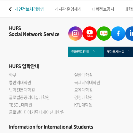
 맵
개인정보처리방침
게시판 운영세칙
대학정보공시
대학
HUFS
Social Network Service
전화번호 안내
찾아오시는 길
HUFS
입학안내
학부
일반대학원
통번역대학원
국제지역대학원
법학전문대학원
교육대학원
글로벌공공리더십대학원
경영대학원
TESOL 대학원
KFL 대학원
글로벌미디어커뮤니케이션대학원
Information
for International Students