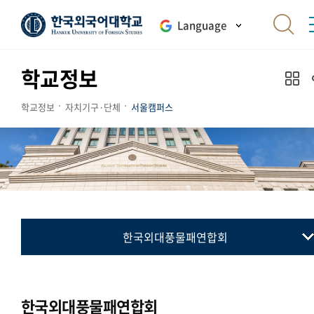
Language
학교정보
학교정보
자치기구·단체
서울캠퍼스
한국외대풍물패연합회
총학생회
동아리연합회
한국외대풍물패연합회
교지 편집위원회